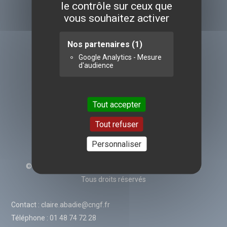
le contrôle sur ceux que
vous souhaitez activer
Nos partenaires
(1)
Google Analytics - Mesure
d'audience
Tout accepter
Tout refuser
Personnaliser
©Copyright
2026
Confédération des Glaciers de France
Tous droits réservés
Contact : claire.abadie@cngf.fr
Téléphone : 01 48 74 72 28