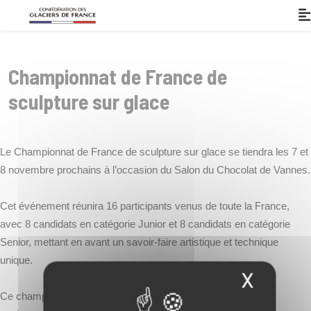
Panneau de gestion des cookies
Championnat de France de
sculpture sur glace
Le Championnat de France de sculpture sur glace se tiendra les 7 et
8 novembre prochains à l’occasion du Salon du Chocolat de Vannes.
Cet événement réunira 16 participants venus de toute la France,
avec 8 candidats en catégorie Junior et 8 candidats en catégorie
Senior, mettant en avant un savoir-faire artistique et technique
unique.
X
Masqu
Ce championnat est organisé par l’association nationale des